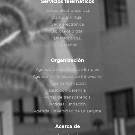
Servicios telemáticos
Correo electrónico ULL
Campus Virtual
Sede electrónica
Biblioteca digital
Directorio ULL
Buscador
Organización
Agencia Universitaria de Empleo
Agencia Universitaria de Innovación
Área de formación
Dirección Gerencia
Portal de transparencia
Noticias Fundación
Agenda Universidad de La Laguna
Acerca de