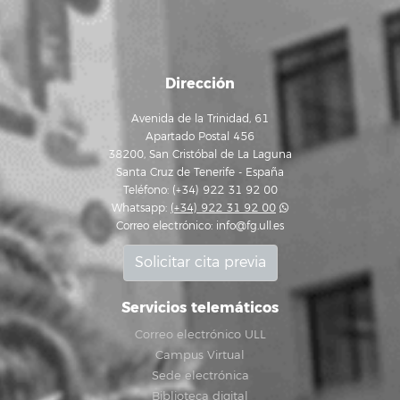
Dirección
Avenida de la Trinidad, 61
Apartado Postal 456
38200, San Cristóbal de La Laguna
Santa Cruz de Tenerife - España
Teléfono: (+34) 922 31 92 00
Whatsapp:
(+34) 922 31 92 00
Correo electrónico:
info@fg.ull.es
Solicitar cita previa
Servicios telemáticos
Correo electrónico ULL
Campus Virtual
Sede electrónica
Biblioteca digital