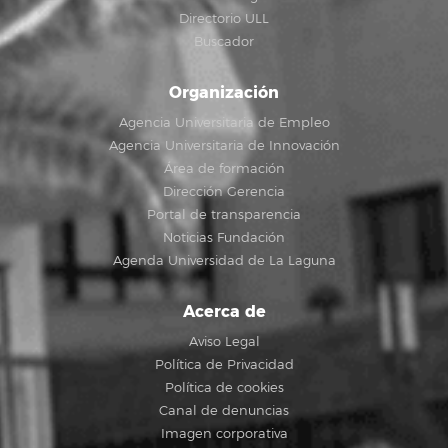
Directorio ULL
Buscador
Organización
Agencia Universitaria de Empleo
Agencia Universitaria de Innovación
Área de formación
Dirección Gerencia
Portal de transparencia
Noticias Fundación
Agenda Universidad de La Laguna
Acerca de
Aviso Legal
Política de Privacidad
Política de cookies
Canal de denuncias
Imagen corporativa