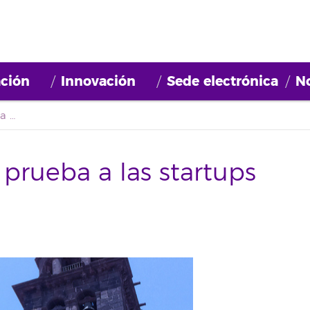
ción
Innovación
Sede electrónica
No
Appcircus pondrá a prueba a las startups canarias este jueves
prueba a las startups