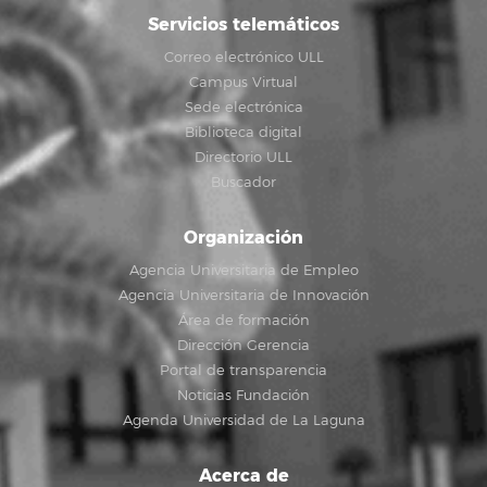
Servicios telemáticos
Correo electrónico ULL
Campus Virtual
Sede electrónica
Biblioteca digital
Directorio ULL
Buscador
Organización
Agencia Universitaria de Empleo
Agencia Universitaria de Innovación
Área de formación
Dirección Gerencia
Portal de transparencia
Noticias Fundación
Agenda Universidad de La Laguna
Acerca de