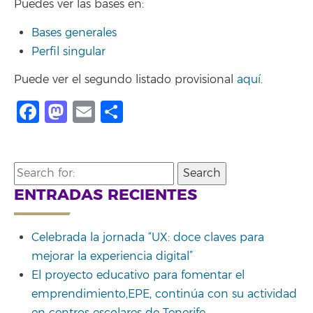
Puedes ver las bases en:
Bases generales
Perfil singular
Puede ver el segundo listado provisional
aquí
.
Facebook
Mastodon
Email
Share
Search
for:
ENTRADAS RECIENTES
Celebrada la jornada “UX: doce claves para
mejorar la experiencia digital”
El proyecto educativo para fomentar el
emprendimiento,EPE, continúa con su actividad
en centros escolares de Tenerife