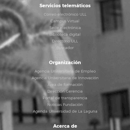
Servicios telemáticos
Correo electrónico ULL
Campus Virtual
Sede electrónica
Biblioteca digital
Directorio ULL
Buscador
Organización
Agencia Universitaria de Empleo
Agencia Universitaria de Innovación
Área de formación
Dirección Gerencia
Portal de transparencia
Noticias Fundación
Agenda Universidad de La Laguna
Acerca de