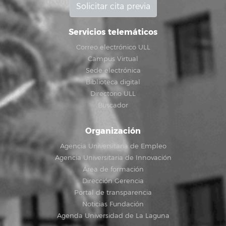
Solicitar cita previa
Servicios telemáticos
Correo electrónico ULL
Campus Virtual
Sede electrónica
Biblioteca digital
Directorio ULL
Buscador
Organización
Agencia Universitaria de Empleo
Agencia Universitaria de Innovación
Área de formación
Dirección Gerencia
Portal de transparencia
Noticias Fundación
Agenda Universidad de La Laguna