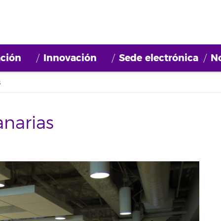
ción
Innovación
Sede electrónica
No
s
anarias