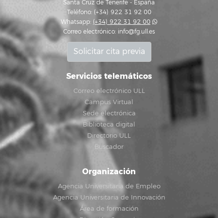
Santa Cruz de Tenerife - España
Teléfono: (+34) 922 31 92 00
Whatsapp:
(+34) 922 31 92 00
Correo electrónico:
info@fg.ull.es
Solicitar cita previa
Servicios telemáticos
Correo electrónico ULL
Campus Virtual
Sede electrónica
Biblioteca digital
Directorio ULL
Buscador
Organización
Agencia Universitaria de Empleo
Agencia Universitaria de Innovación
Área de formación