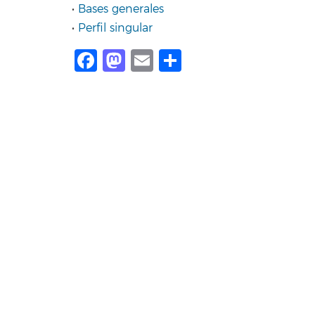
•
Bases generales
•
Perfil singular
Facebook
Mastodon
Email
Share