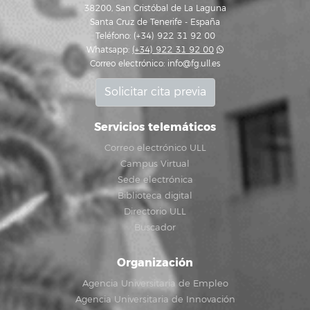
38200, San Cristóbal de La Laguna
Santa Cruz de Tenerife - España
Teléfono: (+34) 922 31 92 00
Whatsapp:
(+34) 922 31 92 00
Correo electrónico:
info@fg.ull.es
Solicitar cita previa
Servicios telemáticos
Correo electrónico ULL
Campus Virtual
Sede electrónica
Biblioteca digital
Directorio ULL
Buscador
Organización
Agencia Universitaria de Empleo
Agencia Universitaria de Innovación