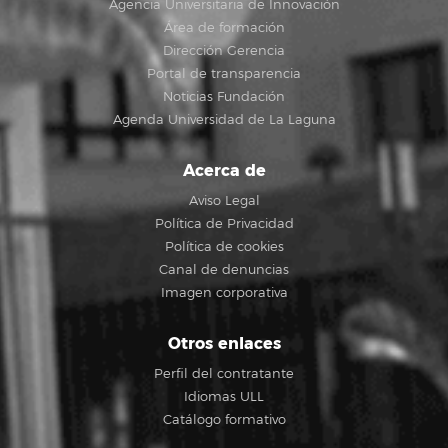
Agencia Universitaria de Innovación
Área de formación
Dirección Gerencia
Portal de transparencia
Noticias Fundación
Agenda Universidad de La Laguna
Acerca de
Aviso Legal
Política de Privacidad
Política de cookies
Canal de denuncias
Imagen corporativa
Otros enlaces
Perfil del contratante
Idiomas ULL
Catálogo formativo