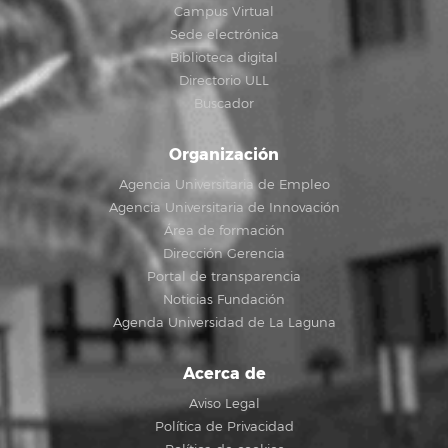
Campus Virtual
Sede electrónica
Biblioteca digital
Directorio ULL
Buscador
Organización
Agencia Universitaria de Empleo
Agencia Universitaria de Innovación
Área de formación
Dirección Gerencia
Portal de transparencia
Noticias Fundación
Agenda Universidad de La Laguna
Acerca de
Aviso Legal
Política de Privacidad