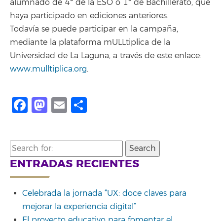
alumnado de 4º de la ESO o 1º de Bachillerato, que
haya participado en ediciones anteriores.
Todavía se puede participar en la campaña,
mediante la plataforma mULLtiplica de la
Universidad de La Laguna, a través de este enlace:
www.mulltiplica.org
.
Facebook
Mastodon
Email
Share
Search
for:
ENTRADAS RECIENTES
Celebrada la jornada “UX: doce claves para
mejorar la experiencia digital”
El proyecto educativo para fomentar el