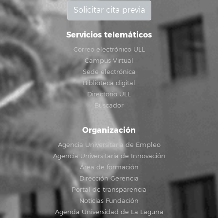
Solicitar cita previa
Servicios telemáticos
Correo electrónico ULL
Campus Virtual
Sede electrónica
Biblioteca digital
Directorio ULL
Buscador
Organización
Agencia Universitaria de Empleo
Agencia Universitaria de Innovación
Área de formación
Dirección Gerencia
Portal de transparencia
Noticias Fundación
Agenda Universidad de La Laguna