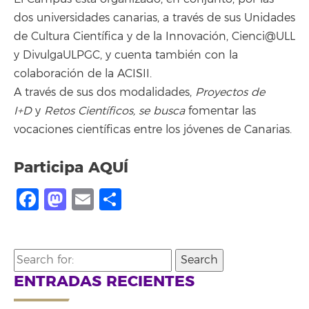
dos universidades canarias, a través de sus Unidades
de Cultura Científica y de la Innovación, Cienci@ULL
y DivulgaULPGC, y cuenta también con la
colaboración de la ACISII.
A través de sus dos modalidades,
Proyectos de
I+D
y
Retos Científicos, se busca
fomentar las
vocaciones científicas entre los jóvenes de Canarias.
Participa
AQUÍ
Facebook
Mastodon
Email
Compartir
Search
for:
ENTRADAS RECIENTES