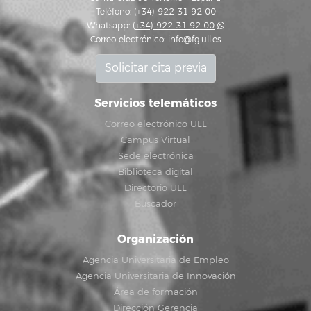
Teléfono: (+34) 922 31 92 00
Whatsapp:
(+34) 922 31 92 00
Correo electrónico:
info@fg.ull.es
Solicitar cita previa
Servicios telemáticos
Correo electrónico ULL
Campus Virtual
Sede electrónica
Biblioteca digital
Directorio ULL
Buscador
Organización
Agencia Universitaria de Empleo
Agencia Universitaria de Innovación
Área de formación
Dirección Gerencia