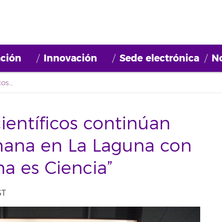
ción
Innovación
Sede electrónica
No
Los documentales científicos continúan durante toda la semana en La Laguna con la Muestra “La Laguna es Ciencia”
entíficos continúan
mana en La Laguna con
na es Ciencia”
ST