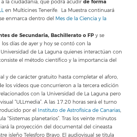
de forma
á a la ciudadanía, que podrá acudir
LL
en Multicines Tenerife. La Muestra continuará
 y se enmarca dentro del
Mes de la Ciencia y la
tes de Secundaria, Bachillerato o FP
y se
 los días de ayer y hoy se contó con la
 Universidad de La Laguna quienes interactúan con
onsiste el método científico y la importancia del
ral y de carácter gratuito hasta completar el aforo,
e los vídeos que concurrieron a la tercera edición
relacionados con la Universidad de La Laguna pero
visual “ULLmedia”. A las 17.20 horas será el turno
roducido por el
Instituto de Astrofísica de Canarias
,
tula “Sistemas planetarios”. Tras los veinte minutos
iciará la proyección del documental del cineasta
re isleño Telesforo Bravo. El audiovisual se titula