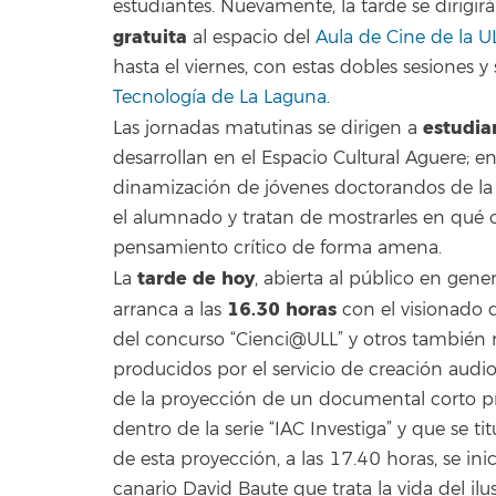
estudiantes. Nuevamente, la tarde se dirigir
gratuita
al espacio del
Aula de Cine de la U
hasta el viernes, con estas dobles sesiones
Tecnología de La Laguna
.
estudian
Las jornadas matutinas se dirigen a
desarrollan en el Espacio Cultural Aguere; en
dinamización de jóvenes doctorandos de la
el alumnado y tratan de mostrarles en qué c
pensamiento crítico de forma amena.
tarde de hoy
La
, abierta al público en gene
16.30 horas
arranca a las
con el visionado d
del concurso “Cienci@ULL” y otros también 
producidos por el servicio de creación audio
de la proyección de un documental corto p
dentro de la serie “IAC Investiga” y que se ti
de esta proyección, a las 17.40 horas, se in
canario David Baute que trata la vida del ilust