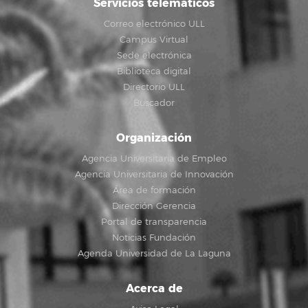
Servicios telemáticos
Correo electrónico ULL
Campus Virtual
Sede electrónica
Biblioteca digital
Directorio ULL
Buscador
Organización
Agencia Universitaria de Empleo
Agencia Universitaria de Innovación
Área de formación
Dirección Gerencia
Portal de transparencia
Noticias Fundación
Agenda Universidad de La Laguna
Acerca de