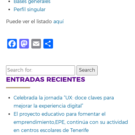
Bases generales
Perfil singular
Puede ver el listado
aquí
Facebook
Mastodon
Email
Compartir
Search
for:
ENTRADAS RECIENTES
Celebrada la jornada “UX: doce claves para
mejorar la experiencia digital”
El proyecto educativo para fomentar el
emprendimiento,EPE, continúa con su actividad
en centros escolares de Tenerife