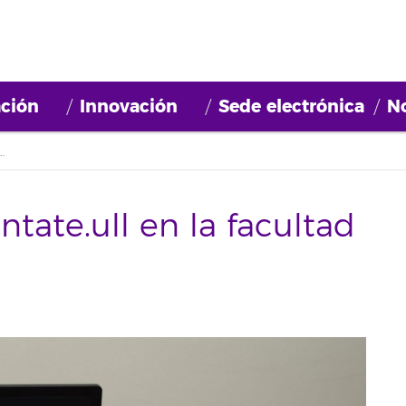
ción
Innovación
Sede electrónica
No
te.ull en la facultad de Bellas Artes
tate.ull en la facultad