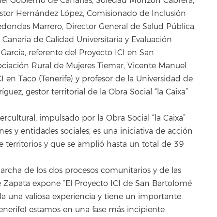
e del Gobierno de Canarias, Soledad Monzón Cabrera,
éstor Hernández López, Comisionado de Inclusión
edondas Marrero, Director General de Salud Pública,
a Canaria de Calidad Universitaria y Evaluación
arcía, referente del Proyecto ICI en San
ociación Rural de Mujeres Tiemar, Vicente Manuel
 en Taco (Tenerife) y profesor de la Universidad de
ez, gestor territorial de la Obra Social “la Caixa”
rcultural, impulsado por la Obra Social “la Caixa”
es y entidades sociales, es una iniciativa de acción
territorios y que se amplió hasta un total de 39
archa de los dos procesos comunitarios y de las
te Zapata expone “El Proyecto ICI de San Bartolomé
 una valiosa experiencia y tiene un importante
enerife) estamos en una fase más incipiente.