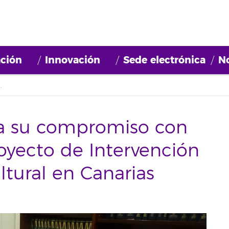
ción
Innovación
Sede electrónica
No
rvención Comunitaria Intercultural en Canarias
za su compromiso con
Proyecto de Intervención
ltural en Canarias