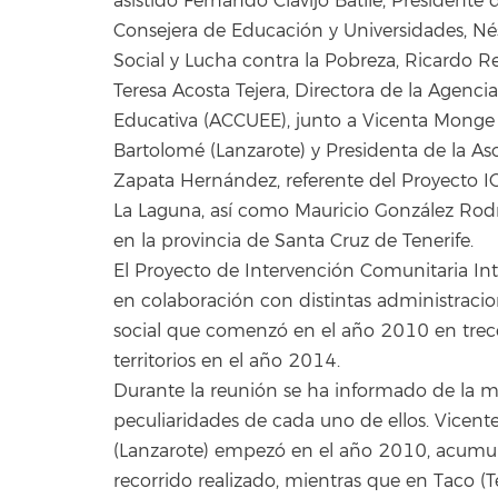
asistido Fernando Clavijo Batlle, President
Consejera de Educación y Universidades, N
Social y Lucha contra la Pobreza, Ricardo R
Teresa Acosta Tejera, Directora de la Agenci
Educativa (ACCUEE), junto a Vicenta Monge G
Bartolomé (Lanzarote) y Presidenta de la As
Zapata Hernández, referente del Proyecto ICI
La Laguna, así como Mauricio González Rodrígu
en la provincia de Santa Cruz de Tenerife.
El Proyecto de Intervención Comunitaria Inte
en colaboración con distintas administracion
social que comenzó en el año 2010 en trece 
territorios en el año 2014.
Durante la reunión se ha informado de la m
peculiaridades de cada uno de ellos. Vicen
(Lanzarote) empezó en el año 2010, acumula
recorrido realizado, mientras que en Taco (T