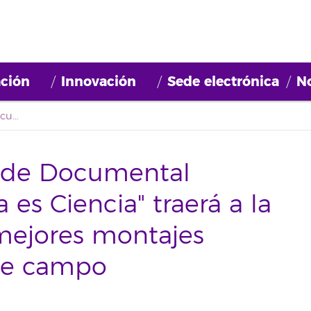
ción
Innovación
Sede electrónica
No
La primera Muestra de Documental Científico "La Laguna es Ciencia" traerá a la isla algunos de los mejores montajes audiovisuales en este campo
a de Documental
 es Ciencia" traerá a la
 mejores montajes
ste campo