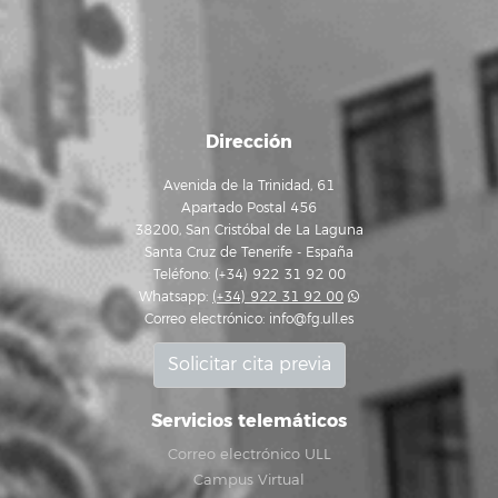
Dirección
Avenida de la Trinidad, 61
Apartado Postal 456
38200, San Cristóbal de La Laguna
Santa Cruz de Tenerife - España
Teléfono: (+34) 922 31 92 00
Whatsapp:
(+34) 922 31 92 00
Correo electrónico:
info@fg.ull.es
Solicitar cita previa
Servicios telemáticos
Correo electrónico ULL
Campus Virtual