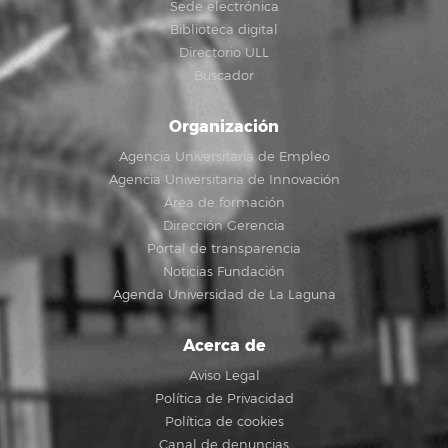
Sede electrónica
Biblioteca digital
Directorio ULL
Buscador
Organización
Agencia Universitaria de Empleo
Agencia Universitaria de Innovación
Área de formación
Dirección Gerencia
Portal de transparencia
Noticias Fundación
Agenda Universidad de La Laguna
Acerca de
Aviso Legal
Política de Privacidad
Política de cookies
Canal de denuncias