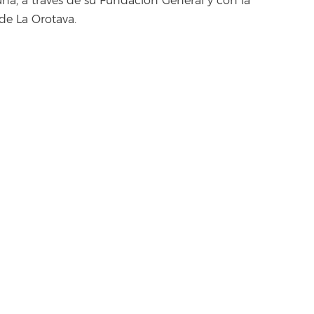
una, a través de su Fundación General y con la
de La Orotava.