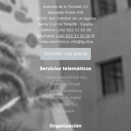
Avenida de la Trinidad, 61
Apartado Postal 456
38200, San Cristóbal de La Laguna
Santa Cruz de Tenerife - España
Teléfono: (+34) 922 31 92 00
Whatsapp:
(+34) 922 31 92 00
Correo electrónico:
info@fg.ull.es
Solicitar cita previa
Servicios telemáticos
Correo electrónico ULL
Campus Virtual
Sede electrónica
Biblioteca digital
Directorio ULL
Buscador
Organización