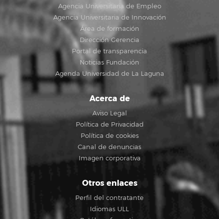
Agencia Universitaria de Empleo
Agencia Universitaria de Innovación
Área de formación
Dirección Gerencia
Portal de transparencia
Noticias Fundación
Agenda Universidad de La Laguna
Acerca de
Aviso Legal
Política de Privacidad
Política de cookies
Canal de denuncias
Imagen corporativa
Otros enlaces
Perfil del contratante
Idiomas ULL