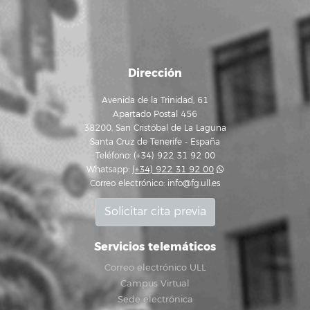
Dirección
Avenida de la Trinidad, 61
Apartado Postal 456
38200, San Cristóbal de La Laguna
Santa Cruz de Tenerife - España
Teléfono: (+34) 922 31 92 00
Whatsapp:
(+34) 922 31 92 00
Correo electrónico:
info@fg.ull.es
Solicitar cita previa
Servicios telemáticos
Correo electrónico ULL
Campus Virtual
Sede electrónica