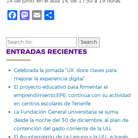
14 de junio, en el aula 14, de 17:30 a 19 horas.
Facebook
Mastodon
Email
Compartir
Search
for:
ENTRADAS RECIENTES
Celebrada la jornada “UX: doce claves para
mejorar la experiencia digital”
El proyecto educativo para fomentar el
emprendimiento,EPE, continúa con su actividad
en centros escolares de Tenerife
La Fundación General universitaria se suma,
desde la noche del 30 de diciembre, al plan de
contención del gasto corriente de la ULL
El Ayuntamiento de La Laguna y la ULL, a través