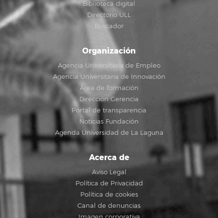
Biblioteca digital
Directorio ULL
Buscador
Organización
Agencia Universitaria de Empleo
Agencia Universitaria de Innovación
Área de formación
Dirección Gerencia
Portal de transparencia
Noticias Fundación
Agenda Universidad de La Laguna
Acerca de
Aviso Legal
Política de Privacidad
Política de cookies
Canal de denuncias
Imagen corporativa