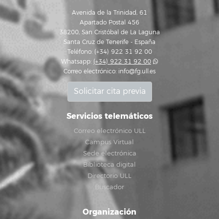
Avenida de la Trinidad, 61
Apartado Postal 456
38200, San Cristóbal de La Laguna
Santa Cruz de Tenerife - España
Teléfono: (+34) 922 31 92 00
Whatsapp:
(+34) 922 31 92 00
Correo electrónico:
info@fg.ull.es
Solicitar cita previa
Servicios telemáticos
Correo electrónico ULL
Campus Virtual
Sede electrónica
Biblioteca digital
Directorio ULL
Buscador
Organización