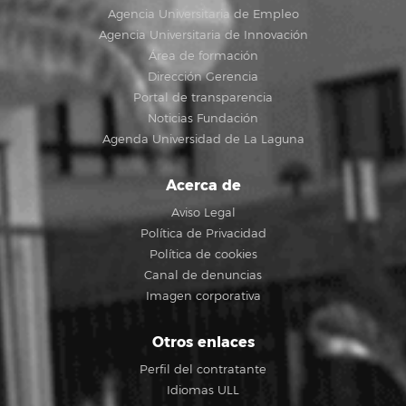
Agencia Universitaria de Empleo
Agencia Universitaria de Innovación
Área de formación
Dirección Gerencia
Portal de transparencia
Noticias Fundación
Agenda Universidad de La Laguna
Acerca de
Aviso Legal
Política de Privacidad
Política de cookies
Canal de denuncias
Imagen corporativa
Otros enlaces
Perfil del contratante
Idiomas ULL