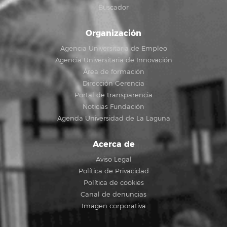
Buscador
Organización
Agencia Universitaria de Empleo
Agencia Universitaria de Innovación
Área de formación
Dirección Gerencia
Portal de transparencia
Noticias Fundación
Agenda Universidad de La Laguna
Acerca de
Aviso Legal
Política de Privacidad
Política de cookies
Canal de denuncias
Imagen corporativa