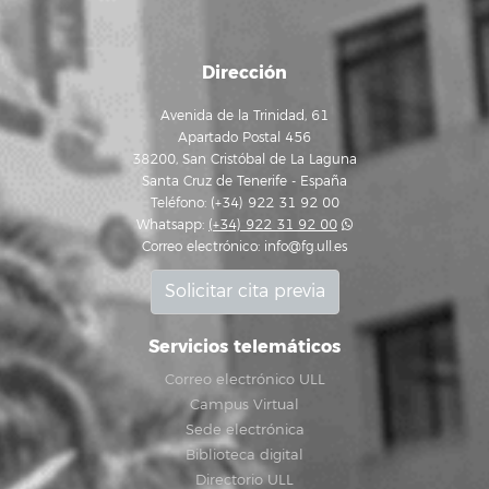
Dirección
Avenida de la Trinidad, 61
Apartado Postal 456
38200, San Cristóbal de La Laguna
Santa Cruz de Tenerife - España
Teléfono: (+34) 922 31 92 00
Whatsapp:
(+34) 922 31 92 00
Correo electrónico:
info@fg.ull.es
Solicitar cita previa
Servicios telemáticos
Correo electrónico ULL
Campus Virtual
Sede electrónica
Biblioteca digital
Directorio ULL