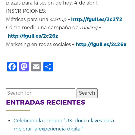
plazas para la sesión de hoy, 4 de abril.
INSCRIPCIONES:
http://fgull.es/2c272
Métricas para una
startup
–
Cómo medir una campaña de
mailing
–
http://fgull.es/2c26z
http://fgull.es/2c26x
Marketing en redes sociales –
Facebook
Mastodon
Email
Compartir
Search
for:
ENTRADAS RECIENTES
Celebrada la jornada “UX: doce claves para
mejorar la experiencia digital”