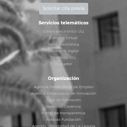
Solicitar cita previa
Servicios telemáticos
Correo electrónico ULL
Campus Virtual
Sede electrónica
Biblioteca digital
Directorio ULL
Buscador
Organización
Agencia Universitaria de Empleo
Agencia Universitaria de Innovación
Área de formación
Dirección Gerencia
Portal de transparencia
Noticias Fundación
Agenda Universidad de La Laguna