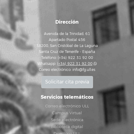
Dirección
Avenida de la Trinidad, 61
Apartado Postal 456
38200, San Cristóbal de La Laguna
Santa Cruz de Tenerife - España
Teléfono: (+34) 922 31 92 00
Whatsapp:
(+34) 922 31 92 00
Correo electrónico:
info@fg.ull.es
Solicitar cita previa
Servicios telemáticos
Correo electrónico ULL
Campus Virtual
Sede electrónica
Biblioteca digital
Directorio ULL