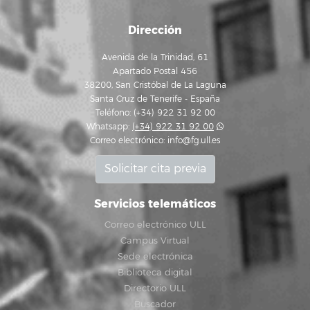
Dirección
Avenida de la Trinidad, 61
Apartado Postal 456
38200, San Cristóbal de La Laguna
Santa Cruz de Tenerife - España
Teléfono: (+34) 922 31 92 00
Whatsapp:
(+34) 922 31 92 00
Correo electrónico:
info@fg.ull.es
Solicitar cita previa
Servicios telemáticos
Correo electrónico ULL
Campus Virtual
Sede electrónica
Biblioteca digital
Directorio ULL
Buscador