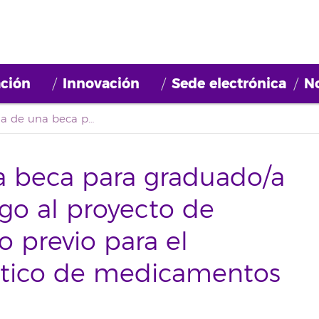
ción
Innovación
Sede electrónica
No
Convocatoria de una beca para graduado/a en farmacia con cargo al proyecto de investigación Estudio previo para el desarrollo farmacéutico de medicamentos pediátricos
a beca para graduado/a
go al proyecto de
o previo para el
utico de medicamentos