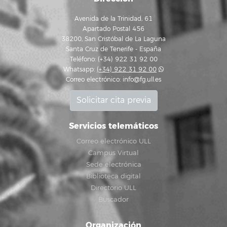
Avenida de la Trinidad, 61
Apartado Postal 456
38200, San Cristóbal de La Laguna
Santa Cruz de Tenerife - España
Teléfono: (+34) 922 31 92 00
Whatsapp:
(+34) 922 31 92 00
Correo electrónico:
info@fg.ull.es
Solicitar cita previa
Servicios telemáticos
Correo electrónico ULL
Campus Virtual
Sede electrónica
Biblioteca digital
Directorio ULL
Buscador
Organización