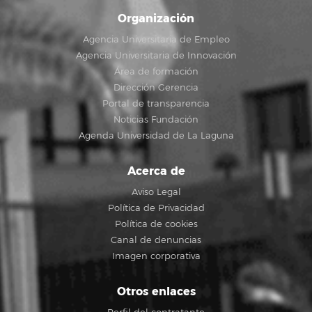
Organización
Agencia Universitaria de Empleo
Agencia Universitaria de Innovación
Área de formación
Dirección Gerencia
Portal de transparencia
Noticias Fundación
Agenda Universidad de La Laguna
Acerca de
Aviso Legal
Política de Privacidad
Política de cookies
Canal de denuncias
Imagen corporativa
Otros enlaces