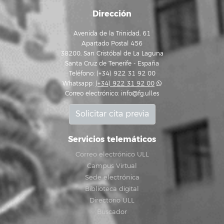
Dirección
Avenida de la Trinidad, 61
Apartado Postal 456
38200, San Cristóbal de La Laguna
Santa Cruz de Tenerife - España
Teléfono: (+34) 922 31 92 00
Whatsapp:
(+34) 922 31 92 00
Correo electrónico:
info@fg.ull.es
Solicitar cita previa
Servicios telemáticos
Correo electrónico ULL
Campus Virtual
Sede electrónica
Biblioteca digital
Directorio ULL
Buscador