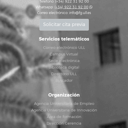
Teléfono: (+34) 922 31 92 00
Whatsapp:
(+34) 922 31 92 00
Correo electrónico:
info@fg.ull.es
Solicitar cita previa
Servicios telemáticos
Correo electrónico ULL
Campus Virtual
Sede electrónica
Biblioteca digital
Directorio ULL
Buscador
Organización
Agencia Universitaria de Empleo
Agencia Universitaria de Innovación
Área de formación
Dirección Gerencia