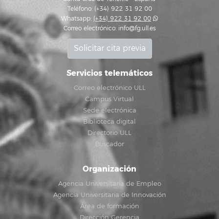
Teléfono: (+34) 922 31 92 00
Whatsapp:
(+34) 922 31 92 00
Correo electrónico:
info@fg.ull.es
Solicitar cita previa
Servicios telemáticos
Correo electrónico ULL
Campus Virtual
Sede electrónica
Biblioteca digital
Directorio ULL
Buscador
Organización
Agencia Universitaria de Empleo
Agencia Universitaria de Innovación
Área de formación
Dirección Gerencia