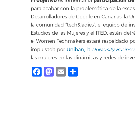
objetivo
participación de
El
es fomentar la
para acabar con la problemática de la escas
Desarrolladores de Google en Canarias, la 
la comunidad “tech&ladies”, el equipo de inve
Estudios de las Mujeres y el ITED, están de
el Women Techmakers estará respaldado por “
impulsada por
Uniban, la
University Busine
las mujeres en las dinámicas y redes de in
Facebook
Mastodon
Email
Share