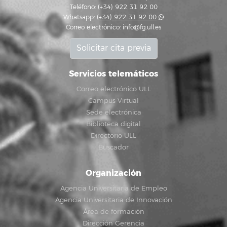
Teléfono: (+34) 922 31 92 00
Whatsapp:
(+34) 922 31 92 00
Correo electrónico:
info@fg.ull.es
Solicitar cita previa
Servicios telemáticos
Correo electrónico ULL
Campus Virtual
Sede electrónica
Biblioteca digital
Directorio ULL
Buscador
Organización
Agencia Universitaria de Empleo
Agencia Universitaria de Innovación
Área de formación
Dirección Gerencia