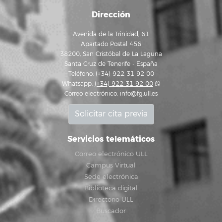
Dirección
Avenida de la Trinidad, 61
Apartado Postal 456
38200, San Cristóbal de La Laguna
Santa Cruz de Tenerife - España
Teléfono: (+34) 922 31 92 00
Whatsapp:
(+34) 922 31 92 00
Correo electrónico:
info@fg.ull.es
Solicitar cita previa
Servicios telemáticos
Correo electrónico ULL
Campus Virtual
Sede electrónica
Biblioteca digital
Directorio ULL
Buscador