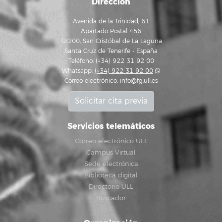
Dirección
Avenida de la Trinidad, 61
Apartado Postal 456
38200, San Cristóbal de La Laguna
Santa Cruz de Tenerife - España
Teléfono: (+34) 922 31 92 00
Whatsapp:
(+34) 922 31 92 00
Correo electrónico:
info@fg.ull.es
Solicitar cita previa
Servicios telemáticos
Correo electrónico ULL
Campus Virtual
Sede electrónica
Biblioteca digital
Directorio ULL
Buscador