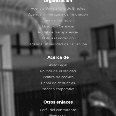
Organización
Agencia Universitaria de Empleo
Agencia Universitaria de Innovación
Área de formación
Dirección Gerencia
Portal de transparencia
Noticias Fundación
Agenda Universidad de La Laguna
Acerca de
Aviso Legal
Política de Privacidad
Política de cookies
Canal de denuncias
Imagen corporativa
Otros enlaces
Perfil del contratante
Idiomas ULL