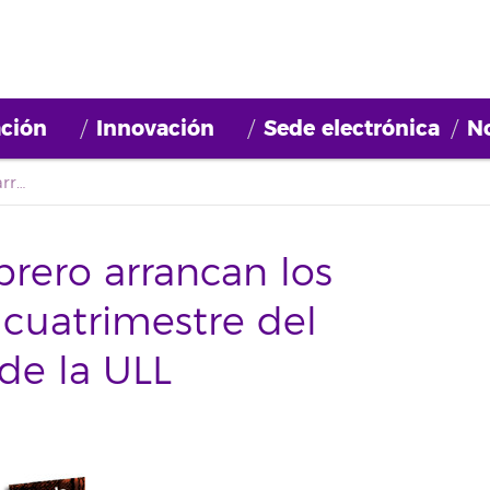
ción
Innovación
Sede electrónica
No
Este lunes 15 de febrero arrancan los cursos del segundo cuatrimestre del servicio de idiomas de la ULL
brero arrancan los
cuatrimestre del
 de la ULL