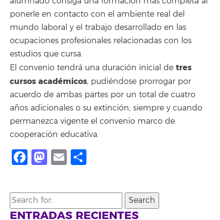
alumnado consiga una formación más completa al
ponerle en contacto con el ambiente real del
mundo laboral y el trabajo desarrollado en las
ocupaciones profesionales relacionadas con los
estudios que cursa.
tres
El convenio tendrá una duración inicial de
cursos académicos
, pudiéndose prorrogar por
acuerdo de ambas partes por un total de cuatro
años adicionales o su extinción, siempre y cuando
permanezca vigente el convenio marco de
cooperación educativa.
Facebook
Mastodon
Email
Compartir
Search
for:
ENTRADAS RECIENTES