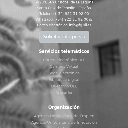
38200, San Cristóbal de La Laguna
Santa Cruz de Tenerife - España
Teléfono: (+34) 922 31 92 00
Whatsapp:
(+34) 922 31 92 00
Correo electrónico:
info@fg.ull.es
Solicitar cita previa
Servicios telemáticos
Correo electrónico ULL
Campus Virtual
Sede electrónica
Biblioteca digital
Directorio ULL
Buscador
Organización
Agencia Universitaria de Empleo
Agencia Universitaria de Innovación