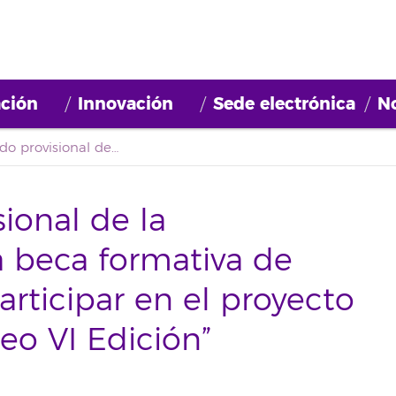
ción
Innovación
Sede electrónica
No
Primer listado provisional de la convocatoria de una beca formativa de investigación para participar en el proyecto “Barrios por el Empleo VI Edición”
sional de la
a beca formativa de
articipar en el proyecto
eo VI Edición”