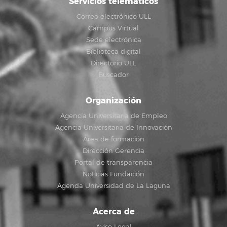
Servicios telemáticos
Correo electrónico ULL
Campus Virtual
Sede electrónica
Biblioteca digital
Directorio ULL
Buscador
Organización
Agencia Universitaria de Empleo
Agencia Universitaria de Innovación
Área de formación
Dirección Gerencia
Portal de transparencia
Noticias Fundación
Agenda Universidad de La Laguna
Acerca de