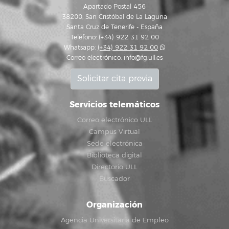
Apartado Postal 456
38200, San Cristóbal de La Laguna
Santa Cruz de Tenerife - España
Teléfono: (+34) 922 31 92 00
Whatsapp:
(+34) 922 31 92 00
Correo electrónico:
info@fg.ull.es
Solicitar cita previa
Servicios telemáticos
Correo electrónico ULL
Campus Virtual
Sede electrónica
Biblioteca digital
Directorio ULL
Buscador
Organización
Agencia Universitaria de Empleo