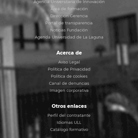
Agencia Universitaria de Innovación
Área de formación
Dirección Gerencia
Portal de transparencia
Noticias Fundación
Agenda Universidad de La Laguna
Acerca de
Aviso Legal
Política de Privacidad
Política de cookies
Canal de denuncias
Imagen corporativa
Otros enlaces
Perfil del contratante
Idiomas ULL
Catálogo formativo