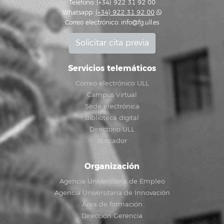
Teléfono: (+34) 922 31 92 00
Whatsapp:
(+34) 922 31 92 00
Correo electrónico:
info@fg.ull.es
Solicitar cita previa
Servicios telemáticos
Correo electrónico ULL
Campus Virtual
Sede electrónica
Biblioteca digital
Directorio ULL
Buscador
Organización
Agencia Universitaria de Empleo
Agencia Universitaria de Innovación
Área de formación
Dirección Gerencia