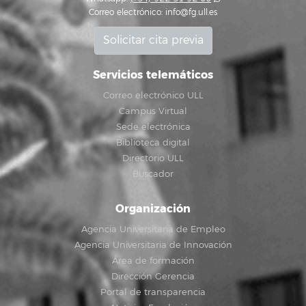
Correo electrónico:
info@fg.ull.es
Solicitar cita previa
Servicios telemáticos
Correo electrónico ULL
Campus Virtual
Sede electrónica
Biblioteca digital
Directorio ULL
Buscador
Organización
Agencia Universitaria de Empleo
Agencia Universitaria de Innovación
Área de formación
Dirección Gerencia
Portal de transparencia