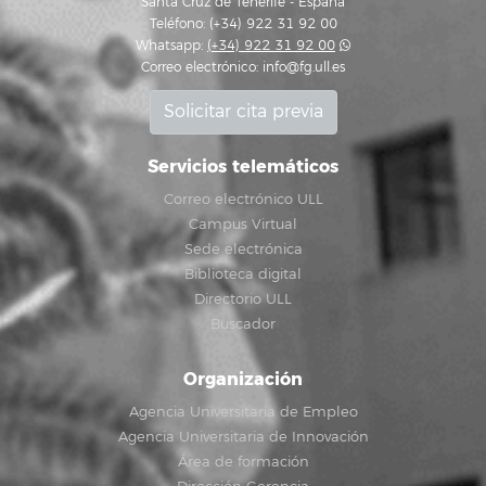
Santa Cruz de Tenerife - España
Teléfono: (+34) 922 31 92 00
Whatsapp:
(+34) 922 31 92 00
Correo electrónico:
info@fg.ull.es
Solicitar cita previa
Servicios telemáticos
Correo electrónico ULL
Campus Virtual
Sede electrónica
Biblioteca digital
Directorio ULL
Buscador
Organización
Agencia Universitaria de Empleo
Agencia Universitaria de Innovación
Área de formación