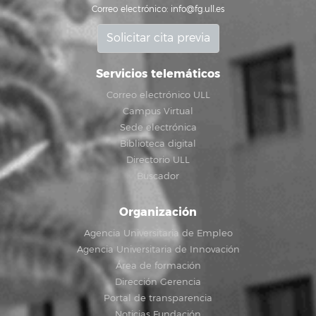
Correo electrónico:
info@fg.ull.es
Solicitar cita previa
Servicios telemáticos
Correo electrónico ULL
Campus Virtual
Sede electrónica
Biblioteca digital
Directorio ULL
Buscador
Organización
Agencia Universitaria de Empleo
Agencia Universitaria de Innovación
Área de formación
Dirección Gerencia
Portal de transparencia
Noticias Fundación