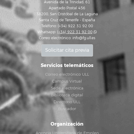
Avenida de la Trinidad, 61
Apartado Postal 456
38200, San Cristóbal de La Laguna
Santa Cruz de Tenerife - España
Teléfono: (+34) 922 31 92 00
Whatsapp:
(+34) 922 31 92 00
Correo electrónico:
info@fg.ull.es
Solicitar cita previa
Servicios telemáticos
Correo electrónico ULL
Campus Virtual
Sede electrónica
Biblioteca digital
Directorio ULL
Buscador
Organización
Agencia Universitaria de Empleo