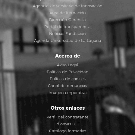
Agencia Universitaria de Innovación
Área de formación
Dirección Gerencia
Portal de transparencia
Noticias Fundación
Agenda Universidad de La Laguna
Acerca de
Aviso Legal
Política de Privacidad
Política de cookies
Canal de denuncias
Imagen corporativa
Otros enlaces
Perfil del contratante
Idiomas ULL
Catálogo formativo