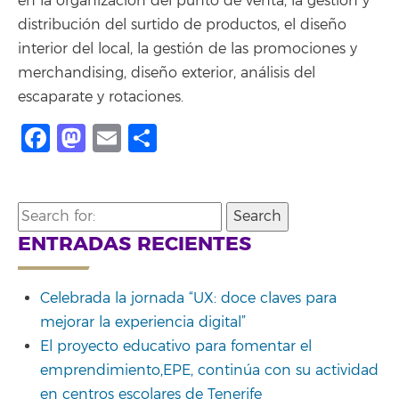
en la organización del punto de venta, la gestión y
distribución del surtido de productos, el diseño
interior del local, la gestión de las promociones y
merchandising, diseño exterior, análisis del
escaparate y rotaciones.
Facebook
Mastodon
Email
Compartir
Search
for:
ENTRADAS RECIENTES
Celebrada la jornada “UX: doce claves para
mejorar la experiencia digital”
El proyecto educativo para fomentar el
emprendimiento,EPE, continúa con su actividad
en centros escolares de Tenerife