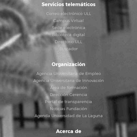
Servicios telemáticos
Correo electrónico ULL
Campus Virtual
Sede electrónica
Biblioteca digital
Directorio ULL
Buscador
Organización
Agencia Universitaria de Empleo
Agencia Universitaria de Innovación
Área de formación
Dirección Gerencia
Portal de transparencia
Noticias Fundación
Agenda Universidad de La Laguna
Acerca de