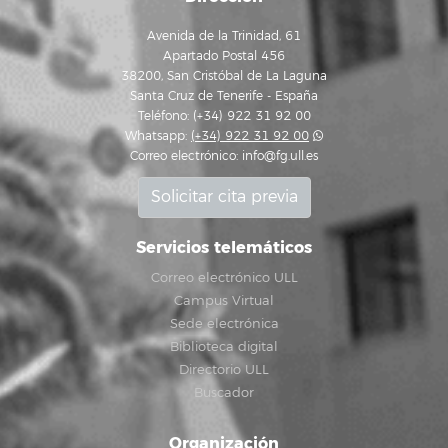
Avenida de la Trinidad, 61
Apartado Postal 456
38200, San Cristóbal de La Laguna
Santa Cruz de Tenerife - España
Teléfono: (+34) 922 31 92 00
Whatsapp:
(+34) 922 31 92 00
Correo electrónico:
info@fg.ull.es
Solicitar cita previa
Servicios telemáticos
Correo electrónico ULL
Campus Virtual
Sede electrónica
Biblioteca digital
Directorio ULL
Buscador
Organización