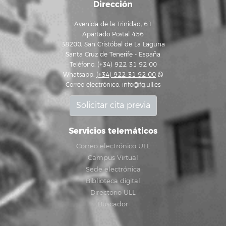
Dirección
Avenida de la Trinidad, 61
Apartado Postal 456
38200, San Cristóbal de La Laguna
Santa Cruz de Tenerife - España
Teléfono: (+34) 922 31 92 00
Whatsapp:
(+34) 922 31 92 00
Correo electrónico:
info@fg.ull.es
Solicitar cita previa
Servicios telemáticos
Correo electrónico ULL
Campus Virtual
Sede electrónica
Biblioteca digital
Directorio ULL
Buscador